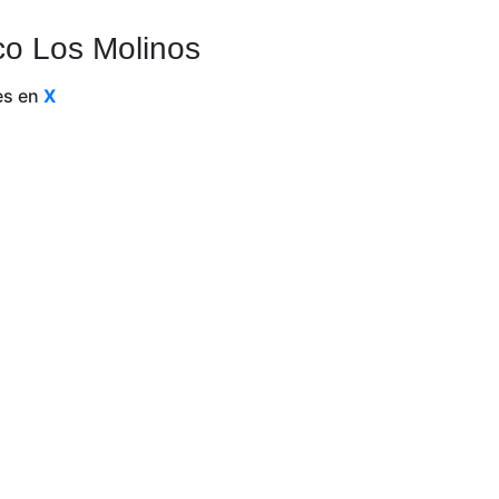
co Los Molinos
es en
X